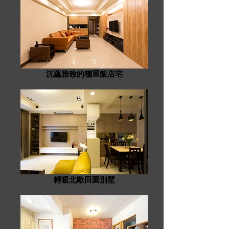
沉蘊雅致的穩重飯店宅
輕暖北歐田園別墅