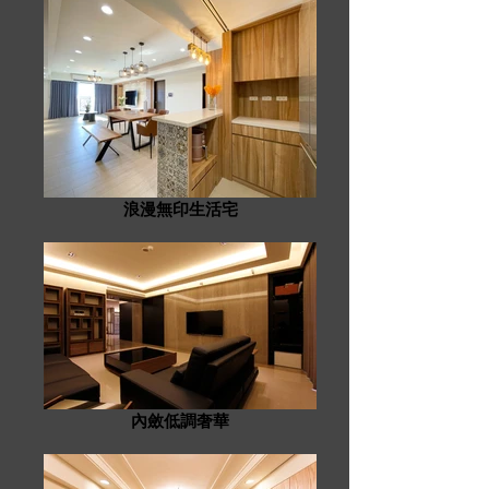
浪漫無印生活宅
內斂低調奢華