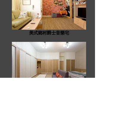
美式鄉村爵士音樂宅
草屯江公館