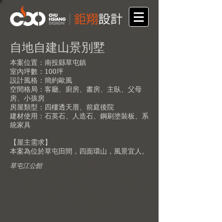
自地自建山景別墅
本案位置：南投縣草屯鎮
室內坪數：100坪
設計風格：簡約歐風
空間格局：客廳、廚房、書房、主臥、父母
房、小孩房
房屋類型：四樓透天厝、前庭後院
建材使用：石英石、人造石、鋼刷塗裝板、系
統家具
【屋主需求】
本案為位於草屯田間，四面環山，風景宜人。
草屯江公館